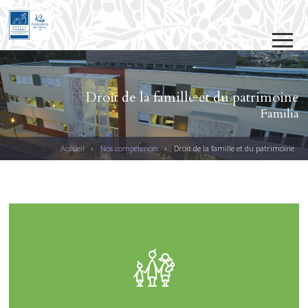
Jump to navigation
Droit de la famille et du patrimoine
Familia
Accueil
›
Nos compétences
›
Droit de la famille et du patrimoine
V
O
U
S
Ê
T
E
S