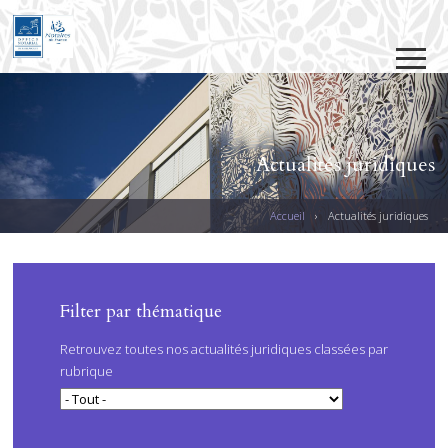
Jump to navigation
Actualités juridiques
Accueil
›
Actualités juridiques
V
O
U
PAGES
Filter par thématique
S
Retrouvez toutes nos actualités juridiques classées par
Ê
rubrique
T
E
S