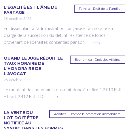
L'ÉGALITÉ EST L'ÂME DU
Familia - Droit de la Famille
PARTAGE
28 octobre 2022
En dissimulant à l'administration française et au notaire en
charge de la succession du défunt l'existence de fonds
provenant de libéralités consenties par son...
QUAND LE JUGE RÉDUIT LE
Economica - Droit des Affaires
TAUX HORAIRE DE
L'HONORAIRE DE
L'AVOCAT
26 octobre 2022
Le montant des honoraires dus doit donc être fixé à 2.010 EUR
HT soit 2.412 EUR TTC.
LA VENTE DU
Aedifica - Droit de la promotion immobilière
LOT DOIT ÊTRE
NOTIFIÉE AU
SYNDIC DANS LES FORMES