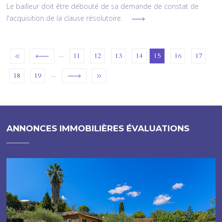
Le bailleur doit être débouté de sa demande de constat de
l'acquisition de la clause résolutoire.
…
11
12
13
14
15
16
17
…
18
19
ANNONCES IMMOBILIÈRES ÉVALUATIONS