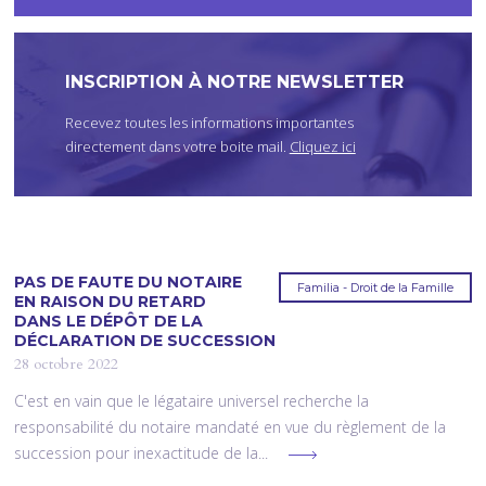
I
C
I
INSCRIPTION À NOTRE NEWSLETTER
Recevez toutes les informations importantes
directement dans votre boite mail.
Cliquez ici
PAS DE FAUTE DU NOTAIRE
Familia - Droit de la Famille
EN RAISON DU RETARD
DANS LE DÉPÔT DE LA
DÉCLARATION DE SUCCESSION
28 octobre 2022
C'est en vain que le légataire universel recherche la
responsabilité du notaire mandaté en vue du règlement de la
succession pour inexactitude de la...