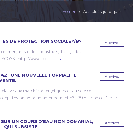
Accueil
›
Actualités juridiques
TES DE PROTECTION SOCIALE</B>
Archives
 commerçants et les industriels, il s'agit des
 [L'ACOSS->http://www.aco
GAZ : UNE NOUVELLE FORMALITÉ
Archives
VENTE.
 relative aux marchés énergétiques et au service
les députés ont voté un amendement n° 339 qui prévoit "...de re
U SUR UN COURS D'EAU NON DOMANIAL,
Archives
L QUI SUBSISTE