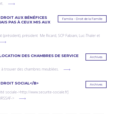
rt.
 DROIT AUX BÉNÉFICES
Familia - Droit de la Famille
MAIS PAS À CEUX MIS AUX
(président), président Me Ricard, SCP Fabiani, Luc-Thaler et
A LOCATION DES CHAMBRES DE SERVICE
Archives
t à trouver des chambres meublées.
 DROIT SOCIAL</B>
Archives
rité sociale->http://www.securite-sociale.fr]
 URSSAF->