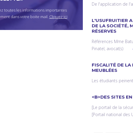
De l'application de l'a
z toutes les informations importantes
ement dans votre boite mail.
Cliquez ici
L'USUFRUITIER A
DE LA SOCIÉTÉ, 
RÉSERVES
Références Mme Batut 
Pinatel, avocat(s)
FISCALITÉ DE L
MEUBLÉES
Les étudiants peinen
<B>DES SITES EN
[Le portail de la sécu
[Portail national des