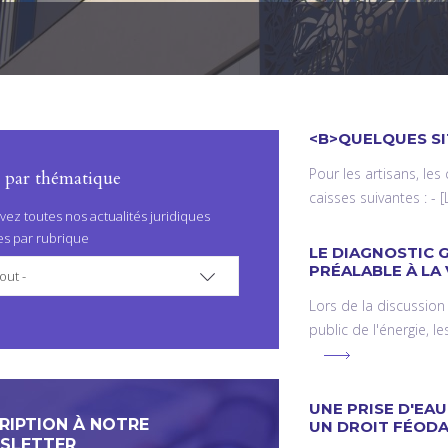
<B>QUELQUES SI
Pour les artisans, les
r par thématique
caisses suivantes : -
vez toutes nos actualités juridiques
es par rubrique
LE DIAGNOSTIC 
PRÉALABLE À LA 
out -
Lors de la discussion
public de l'énergie, 
UNE PRISE D'EA
RIPTION À NOTRE
UN DROIT FÉODA
SLETTER