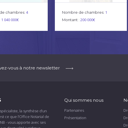
4
1
de chambres:
Nombre de chambres:
1 040 000€
200 000€
:
Montant :
ivez-vous à notre newsletter
S
Qui sommes nous
N
Partenaires
Dr
spécialiste, la synthèse d’un
est ce que l’Office Notarial de
Présentation
Dr
ONB - vous apporte avec ses
Dr