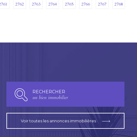
2761
2762
2763
2764
2765
2766
2767
2768
RECHERCHER
un bien immobilier
Voir toutes les annonces immobilières