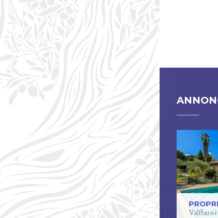
PAG
ANNONC
PROPR
Valflaunè