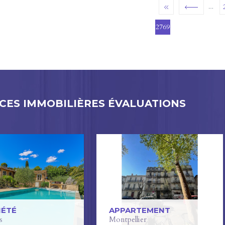
…
ES
2769
ES IMMOBILIÈRES ÉVALUATIONS
IÉTÉ
APPARTEMENT
s
Montpellier