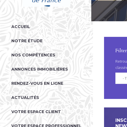
V
ACCUEIL
O
U
NOTRE ÉTUDE
S
Filte
NOS COMPÉTENCES
Ê
Retrou
T
classé
ANNONCES IMMOBILIÈRES
E
- T
S
RENDEZ-VOUS EN LIGNE
I
ACTUALITÉS
C
I
VOTRE ESPACE CLIENT
INSC
NEW
VOTRE ESPACE PROFESSIONNEL