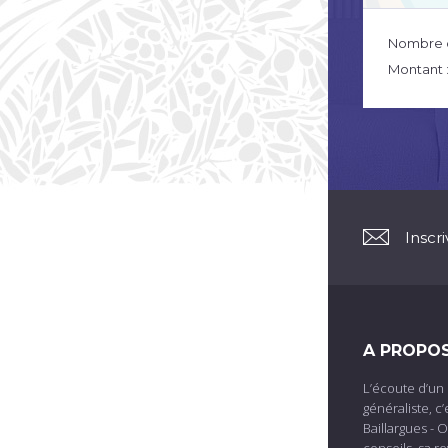
Nombre 
Montant 
Inscr
A PROPO
L’écoute d’un 
généraliste, c’
Baillargues - 