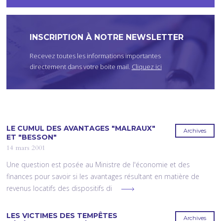
I
C
I
INSCRIPTION À NOTRE NEWSLETTER
Recevez toutes les informations importantes
directement dans votre boite mail.
Cliquez ici
LE CUMUL DES AVANTAGES "MALRAUX"
Archives
ET "BESSON"
14 mars 2001
Une question est posée au Ministre de l'économie et des
finances pour savoir si les avantages résultant en matière de
revenus locatifs des dispositifs di
LES VICTIMES DES TEMPÊTES
Archives