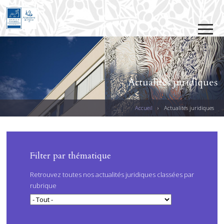
Jump to navigation
Actualités juridiques
Accueil
›
Actualités juridiques
V
O
U
PAGES
Filter par thématique
S
Retrouvez toutes nos actualités juridiques classées par
Ê
rubrique
T
E
S