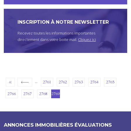
I
C
I
INSCRIPTION À NOTRE NEWSLETTER
Recevez toutes les informations importantes
directement dans votre boite mail.
Cliquez ici
…
2761
2762
2763
2764
2765
2766
2767
2768
2769
ANNONCES IMMOBILIÈRES ÉVALUATIONS