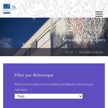
Jump to navigation
Actualités juridiques
Accueil
›
Actualités juridiques
V
O
U
PAGES
Filter par thématique
S
Retrouvez toutes nos actualités juridiques classées par
Ê
rubrique
T
E
S