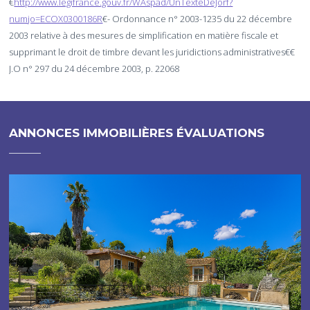
€
http://www.legifrance.gouv.fr/WAspad/UnTexteDeJorf?
numjo=ECOX0300186R
€- Ordonnance n° 2003-1235 du 22 décembre
2003 relative à des mesures de simplification en matière fiscale et
supprimant le droit de timbre devant les juridictions administratives€€
J.O n° 297 du 24 décembre 2003, p. 22068
ANNONCES IMMOBILIÈRES ÉVALUATIONS