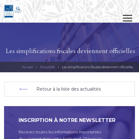
Jump to navigation
Les simplifications fiscales deviennent officielles
Accueil
›
Actualités
›
Les simplifications fiscales deviennent officielles
V
O
Retour à la liste des actualités
U
S
Ê
T
INSCRIPTION À NOTRE NEWSLETTER
E
Recevez toutes les informations importantes
S
directement dans votre boite mail.
Cliquez ici