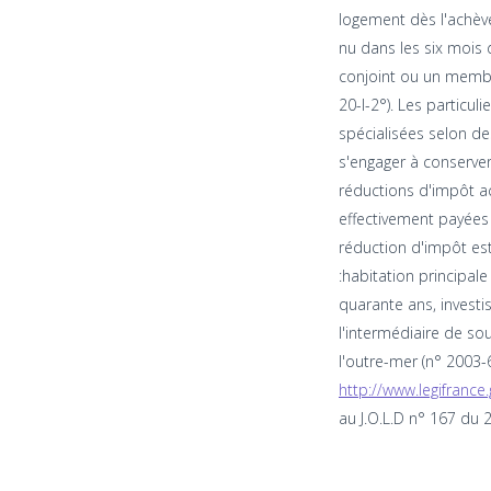
logement dès l'achève
nu dans les six mois
conjoint ou un membre 
20-I-2°). Les particu
spécialisées selon de
s'engager à conserver
réductions d'impôt a
effectivement payées 
réduction d'impôt est
:habitation principal
quarante ans, investi
l'intermédiaire de so
l'outre-mer (n° 2003-6
http://www.legifran
au J.O.L.D n° 167 du 