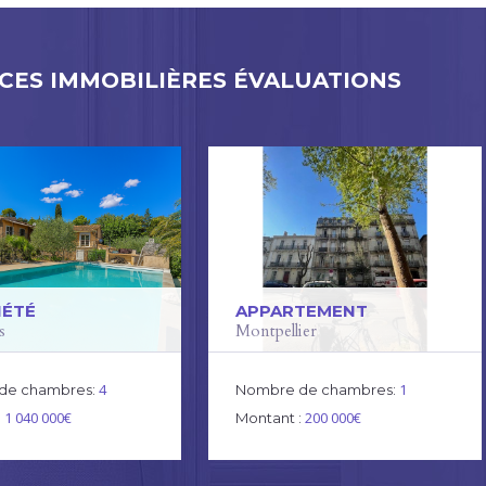
ES IMMOBILIÈRES ÉVALUATIONS
IÉTÉ
APPARTEMENT
s
Montpellier
4
1
de chambres:
Nombre de chambres:
1 040 000€
200 000€
:
Montant :