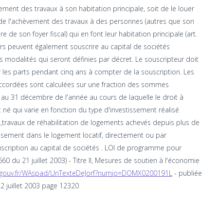
ment des travaux à son habitation principale, soit de le louer
 de l'achèvement des travaux à des personnes (autres que son
de son foyer fiscal) qui en font leur habitation principale (art.
liers peuvent également souscrire au capital de sociétés
s modalités qui seront définies par décret. Le souscripteur doit
 les parts pendant cinq ans à compter de la souscription. Les
ccordées sont calculées sur une fraction des sommes
au 31 décembre de l'année au cours de laquelle le droit à
 né qui varie en fonction du type d'investissement réalisé
e ,travaux de réhabilitation de logements achevés depuis plus de
ssement dans le logement locatif, directement ou par
uscription au capital de sociétés . LOI de programme pour
60 du 21 juillet 2003) - Titre II, Mesures de soutien à l'économie
ce.gouv.fr/WAspad/UnTexteDeJorf?numjo=DOMX0200191L
- publiée
22 juillet 2003 page 12320