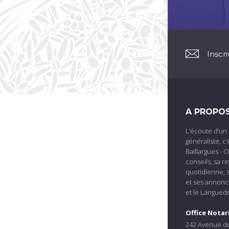
Inscr
A PROPO
L’écoute d’un 
généraliste, c’
Baillargues - 
conseils, sa re
quotidienne, s
et ses annonce
et le Langued
Office Notar
242 Avenue du