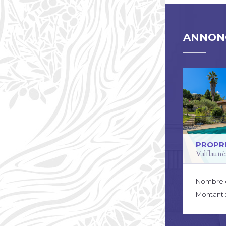
ANNONC
PROPR
Valflaunè
Nombre 
Montant 