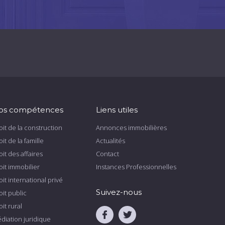
os compétences
Liens utiles
oit de la construction
Annonces immobilières
oit de la famille
Actualités
oit des affaires
Contact
oit immobilier
Instances Professionnelles
oit international privé
Suivez-nous
oit public
oit rural
.
.
diation juridique