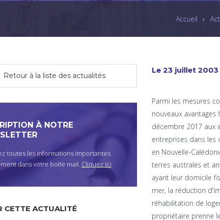
Accueil
›
Act
Le 23 juillet 2003
Retour à la liste des actualités
Parmi les mesures co
nouveaux avantages f
RIPTION À NOTRE
décembre 2017 aux inv
SLETTER
entreprises dans les 
en Nouvelle-Calédonie,
z toutes les informations importantes
ement dans votre boite mail.
Cliquez ici
terres australes et an
ayant leur domicile f
mer, la réduction d'i
réhabilitation de log
 CETTE ACTUALITÉ
propriétaire prenne l