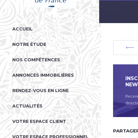
V
ACCUEIL
O
U
NOTRE ÉTUDE
S
NOS COMPÉTENCES
Ê
T
ANNONCES IMMOBILIÈRES
INSC
E
NEW
S
RENDEZ-VOUS EN LIGNE
Receve
I
direct
ACTUALITÉS
C
I
VOTRE ESPACE CLIENT
PARTAGER
VOTRE ESPACE PROFESSIONNEL