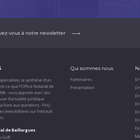
ivez-vous à notre newsletter
S
Qui sommes nous
N
Partenaires
Dr
spécialiste, la synthèse d’un
est ce que l’Office Notarial de
Présentation
Dr
ONB - vous apporte avec ses
Dr
vue d’actualité juridique
Dr
a foire aux questions - FAQ -
s immobilières sur l’Hérault
Dr
oc.
Dr
Dr
ial de Baillargues
Mé
 Golf