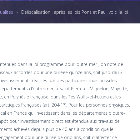
ualités
›
Défiscalisation : après les lois Pons et Paul, voici la loi
ntenues dans la loi programme pour loutre-mer , on note de
iscaux accordés pour une duréee quinze ans, soit jusqu'au 31
estissements réalisés par des particuliers mais aussi les
départements d'outre-mer, à Saint-Pierre-et-Miquelon, Mayotte,
 en Polynésie française, dans les îles Wallis-et-Futuna et les
tarctiques françaises (art. 20-I-1°). Pour les personnes physiques,
iscal en France qui investissent dans les départements d'outre-
mpôt pour investissement direct est étendue aux travaux de
ements achevés depuis plus de 40 ans à condition que le
engagement pour une durée de cinq ans, soit d'affecter ce