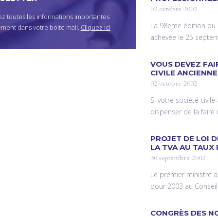
03 octobre 2002
z toutes les informations importantes
La 98eme édition du C
ement dans votre boite mail.
Cliquez ici
achevée le 25 septe
VOUS DEVEZ FAI
CIVILE ANCIENNE
02 octobre 2002
Si votre société civil
dispenser de la faire
PROJET DE LOI D
LA TVA AU TAUX
30 septembre 2002
Le premier ministre a
pour 2003 au Conseil 
CONGRÈS DES NO