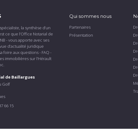
S
Qui sommes nous
N
Partenaires
Dr
spécialiste, la synthèse d’un
est ce que l’Office Notarial de
Présentation
Dr
ONB - vous apporte avec ses
Dr
vue d’actualité juridique
Dr
a foire aux questions - FAQ -
s immobilières sur l’Hérault
Dr
oc.
Dr
Dr
ial de Baillargues
Mé
 Golf
Tr
ues
 87 66 15