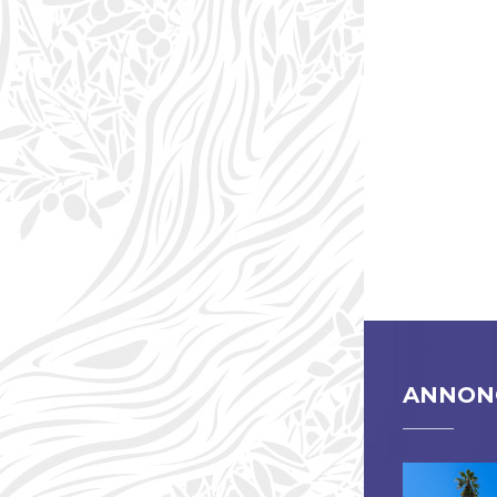
PAG
ANNONC