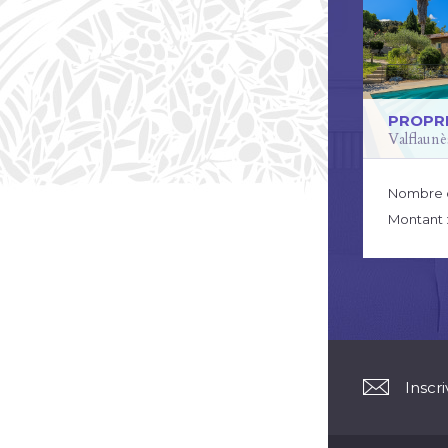
PROPR
Valflaunè
Nombre 
Montant 
Inscr