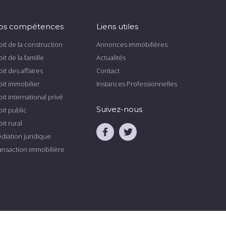
os compétences
Liens utiles
oit de la construction
Annonces immobilières
oit de la famille
Actualités
oit des affaires
Contact
oit immobilier
Instances Professionnelles
oit international privé
Suivez-nous
oit public
oit rural
.
.
diation juridique
ansaction immobilière