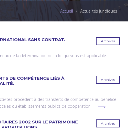
Accueil
›
Actualités juridiques
ERNATIONAL SANS CONTRAT.
Archives
neux de la détermination de la loi qui vous est applicable.
RTS DE COMPÉTENCE LIÉS À
Archives
LITÉ.
tivités procèdent à des transferts de compétence au bénéfice
s locales ou établissements publics de coopération i
TAIRES 2002 SUR LE PATRIMOINE
Archives
: PROPOSITIONS