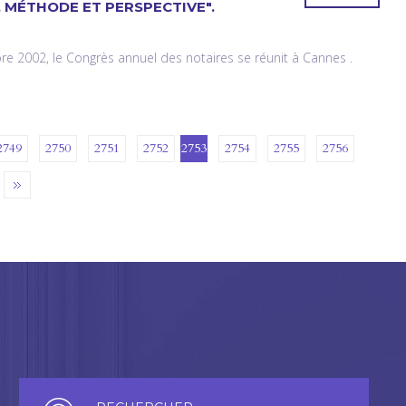
 MÉTHODE ET PERSPECTIVE".
e 2002, le Congrès annuel des notaires se réunit à Cannes .
2749
2750
2751
2752
2753
2754
2755
2756