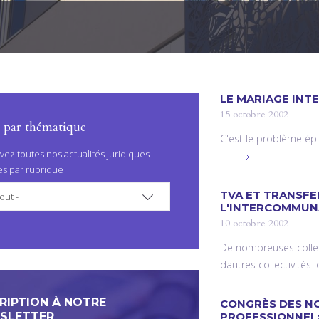
LE MARIAGE INT
15 octobre 2002
r par thématique
C'est le problème épi
vez toutes nos actualités juridiques
es par rubrique
TVA ET TRANSFE
out -
L'INTERCOMMUNA
10 octobre 2002
De nombreuses collec
dautres collectivité
RIPTION À NOTRE
CONGRÈS DES NO
SLETTER
PROFESSIONNEL