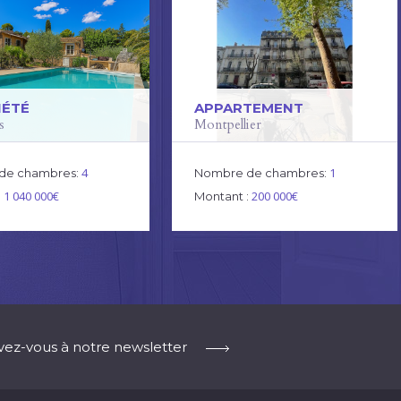
IÉTÉ
APPARTEMENT
s
Montpellier
4
1
de chambres:
Nombre de chambres:
1 040 000€
200 000€
:
Montant :
ivez-vous à notre newsletter