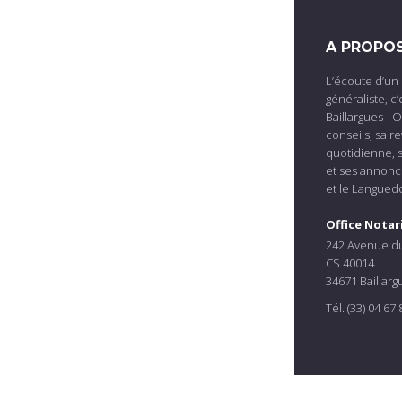
A PROPO
L’écoute d’un 
généraliste, c’
Baillargues - 
conseils, sa re
quotidienne, s
et ses annonce
et le Langued
Office Notar
242 Avenue du
CS 40014
34671 Baillarg
Tél. (33) 04 67