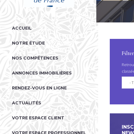
V
ACCUEIL
O
U
NOTRE ÉTUDE
S
Filte
NOS COMPÉTENCES
Ê
Retrou
T
classé
ANNONCES IMMOBILIÈRES
E
- T
S
RENDEZ-VOUS EN LIGNE
I
ACTUALITÉS
C
I
VOTRE ESPACE CLIENT
INSC
NEW
VOTRE ESPACE PROFESSIONNEL