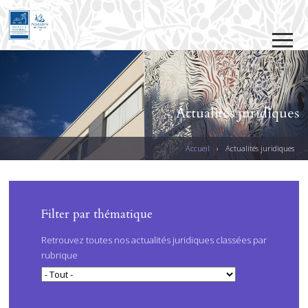
Jump to navigation
Actualités juridiques
Accueil
›
Actualités juridiques
V
O
U
PAGES
Filter par thématique
S
Retrouvez toutes nos actualités juridiques classées par
Ê
rubrique
T
E
S