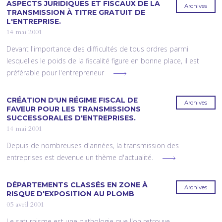
ASPECTS JURIDIQUES ET FISCAUX DE LA
Archives
TRANSMISSION À TITRE GRATUIT DE
L'ENTREPRISE.
14 mai 2001
Devant l'importance des difficultés de tous ordres parmi
lesquelles le poids de la fiscalité figure en bonne place, il est
préférable pour l'entrepreneur
CRÉATION D'UN RÉGIME FISCAL DE
Archives
FAVEUR POUR LES TRANSMISSIONS
SUCCESSORALES D'ENTREPRISES.
14 mai 2001
Depuis de nombreuses d'années, la transmission des
entreprises est devenue un thème d'actualité.
DÉPARTEMENTS CLASSÉS EN ZONE À
Archives
RISQUE D'EXPOSITION AU PLOMB
05 avril 2001
Le saturnisme est une pathologie que l'on retrouve