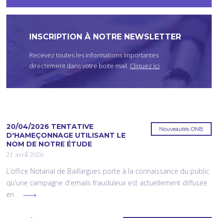
I
C
I
INSCRIPTION À NOTRE NEWSLETTER
Recevez toutes les informations importantes
directement dans votre boite mail.
Cliquez ici
20/04/2026 TENTATIVE
Nouveautés ONB
D'HAMEÇONNAGE UTILISANT LE
NOM DE NOTRE ÉTUDE
21 avril 2026
L’office Notarial de Baillargues porte à la connaissance du public
qu'une campagne d'emails frauduleux est actuellement diffusée
en