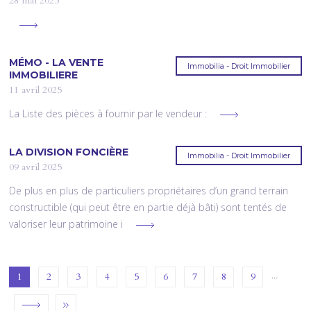
28 mai 2025
MÉMO - LA VENTE
Immobilia - Droit Immobilier
IMMOBILIERE
11 avril 2025
La Liste des pièces à fournir par le vendeur :
LA DIVISION FONCIÈRE
Immobilia - Droit Immobilier
09 avril 2025
De plus en plus de particuliers propriétaires d’un grand terrain
constructible (qui peut être en partie déjà bâti) sont tentés de
valoriser leur patrimoine i
…
1
2
3
4
5
6
7
8
9