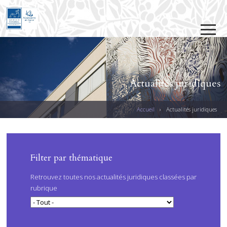
Jump to navigation
Actualités juridiques
Accueil
›
Actualités juridiques
V
O
U
PAGES
Filter par thématique
S
Retrouvez toutes nos actualités juridiques classées par
Ê
rubrique
T
E
S