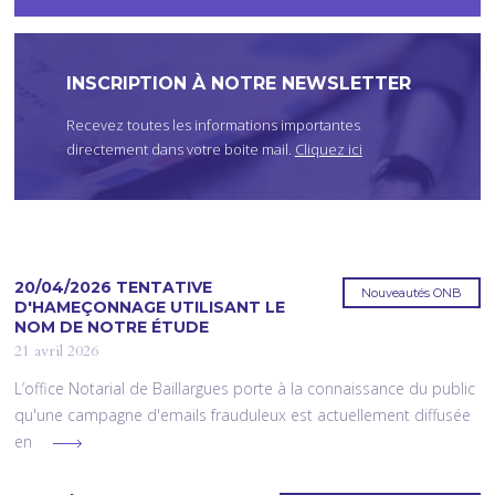
I
C
I
INSCRIPTION À NOTRE NEWSLETTER
Recevez toutes les informations importantes
directement dans votre boite mail.
Cliquez ici
20/04/2026 TENTATIVE
Nouveautés ONB
D'HAMEÇONNAGE UTILISANT LE
NOM DE NOTRE ÉTUDE
21 avril 2026
L’office Notarial de Baillargues porte à la connaissance du public
qu'une campagne d'emails frauduleux est actuellement diffusée
en