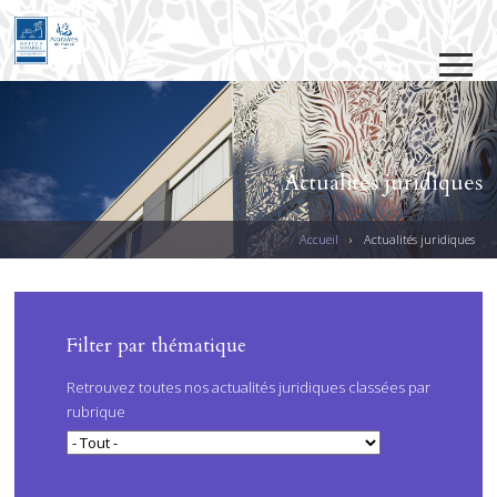
Jump to navigation
Actualités juridiques
Accueil
›
Actualités juridiques
V
O
U
PAGES
Filter par thématique
S
Retrouvez toutes nos actualités juridiques classées par
Ê
rubrique
T
E
S