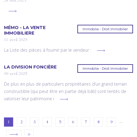
28 mai 2025
MÉMO - LA VENTE
Immobilia - Droit Immobilier
IMMOBILIERE
11 avril 2025
La Liste des pièces à fournir par le vendeur :
LA DIVISION FONCIÈRE
Immobilia - Droit Immobilier
09 avril 2025
De plus en plus de particuliers propriétaires d’un grand terrain
constructible (qui peut être en partie déjà bâti) sont tentés de
valoriser leur patrimoine i
…
1
2
3
4
5
6
7
8
9